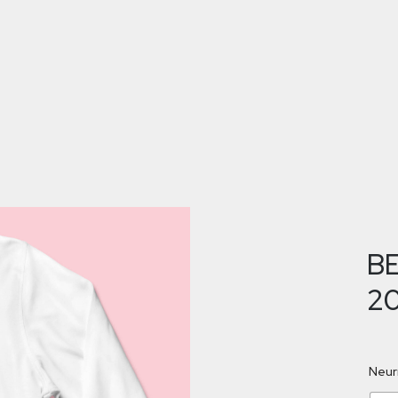
BE
2
Neur