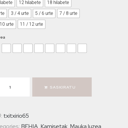
ilabete
12 hilabete
18 hilabete
rte
3 / 4 urte
5 / 6 urte
7 / 8 urte
 10 urte
11 / 12 urte
rea
SASKIRATU
U:
txitxirio65
egories:
BEHIA
,
Kamisetak
,
Mauka luzea