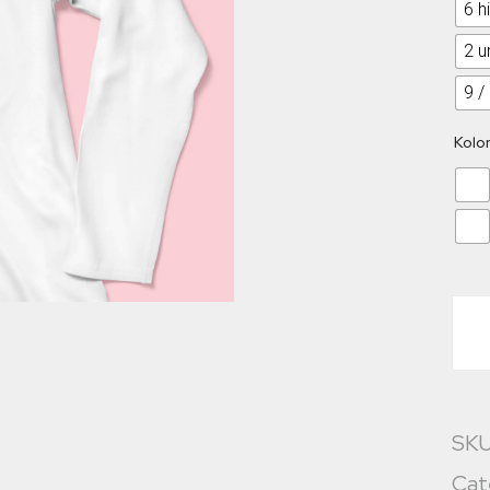
6 h
2 u
9 /
Kolo
SK
Cat