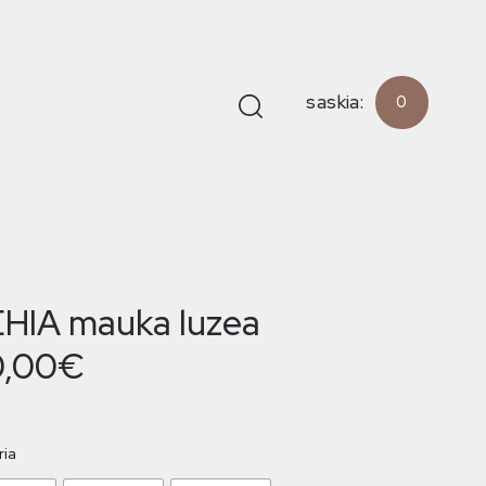
saskia:
0
HIA mauka luzea
0,00
€
ria